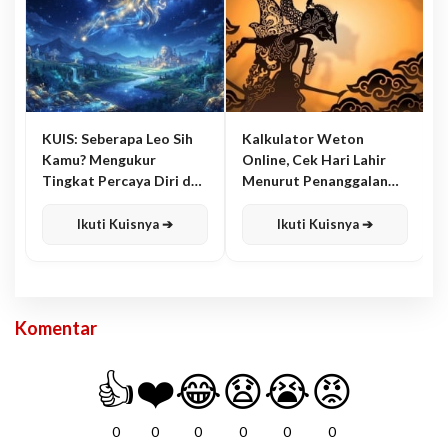
KUIS: Seberapa Leo Sih
Kalkulator Weton
Kamu? Mengukur
Online, Cek Hari Lahir
Tingkat Percaya Diri dan
Menurut Penanggalan
Karisma
Jawa
Ikuti Kuisnya ➔
Ikuti Kuisnya ➔
Komentar
👍
❤️
😂
😧
😭
😡
0
0
0
0
0
0