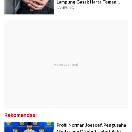
Lampung Gasak Harta Teman
Kerja
LAMPUNG
Rekomendasi
Profil Norman Joesoef, Pengusaha
Muda yang Disebut-sebut Bakal