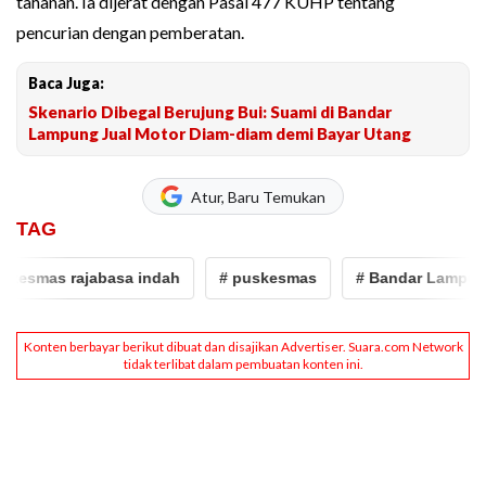
tahanan. Ia dijerat dengan Pasal 477 KUHP tentang
pencurian dengan pemberatan.
Baca Juga:
Skenario Dibegal Berujung Bui: Suami di Bandar
Lampung Jual Motor Diam-diam demi Bayar Utang
Atur, Baru Temukan
TAG
smas rajabasa indah
# puskesmas
# Bandar Lampung