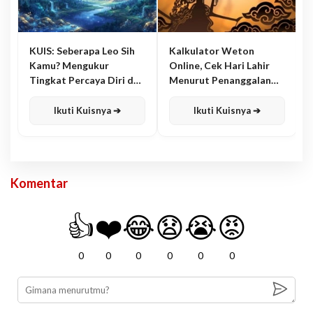
KUIS: Seberapa Leo Sih
Kalkulator Weton
Kamu? Mengukur
Online, Cek Hari Lahir
Tingkat Percaya Diri dan
Menurut Penanggalan
Karisma
Jawa
Ikuti Kuisnya ➔
Ikuti Kuisnya ➔
Komentar
👍
❤️
😂
😧
😭
😡
0
0
0
0
0
0