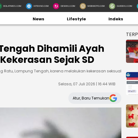
BOLATIMES.COM
HITEKNO.COM
DEWIKU.COM
MOBIMOTO.COM
GUIDEKU.COM
News
Lifestyle
Indeks
TER
Tengah Dihamili Ayah
Kekerasan Sejak SD
adang Ratu, Lampung Tengah, karena melakukan kekerasan seksual
Selasa, 07 Juli 2026 | 16:44 WIB
Atur, Baru Temukan