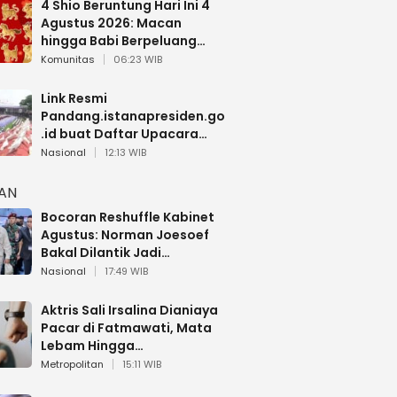
4 Shio Beruntung Hari Ini 4
Agustus 2026: Macan
hingga Babi Berpeluang
Dapat Kabar Baik
Komunitas
06:23 WIB
Link Resmi
Pandang.istanapresiden.go
.id buat Daftar Upacara
Bendera HUT RI di Istana
Nasional
12:13 WIB
Negara
HAN
Bocoran Reshuffle Kabinet
Agustus: Norman Joesoef
Bakal Dilantik Jadi
Wamenhan RI
Nasional
17:49 WIB
Aktris Sali Irsalina Dianiaya
Pacar di Fatmawati, Mata
Lebam Hingga
Diselamatkan Polantas
Metropolitan
15:11 WIB