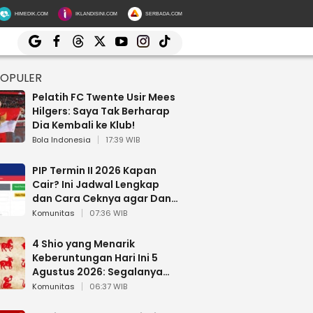
HIMEDIK.COM
IKLANDISINI.COM
SERBADA.COM
POPULER
Pelatih FC Twente Usir Mees
Hilgers: Saya Tak Berharap
Dia Kembali ke Klub!
Bola Indonesia
17:39 WIB
PIP Termin II 2026 Kapan
Cair? Ini Jadwal Lengkap
dan Cara Ceknya agar Dana
Tidak Hangus!
Komunitas
07:36 WIB
4 Shio yang Menarik
Keberuntungan Hari Ini 5
Agustus 2026: Segalanya
Berjalan Lancar
Komunitas
06:37 WIB