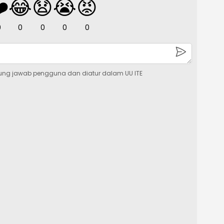
️
😂
😧
😭
😡
0
0
0
0
0
ung jawab pengguna dan diatur dalam UU ITE