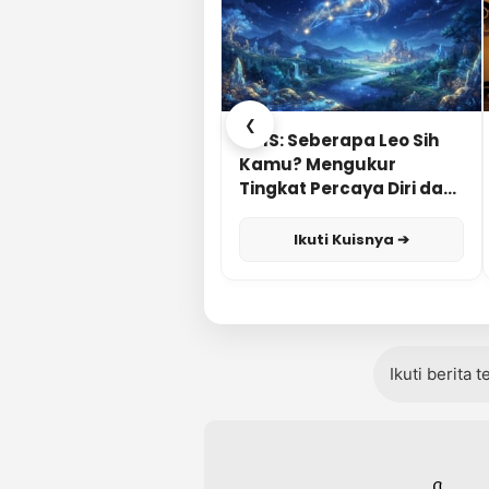
❮
KUIS: Seberapa Leo Sih
Kamu? Mengukur
Tingkat Percaya Diri dan
Karisma
Ikuti Kuisnya ➔
Ikuti berita 