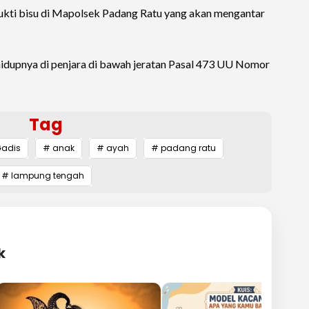
ukti bisu di Mapolsek Padang Ratu yang akan mengantar
hidupnya di penjara di bawah jeratan Pasal 473 UU Nomor
Tag
Gadis
# anak
# ayah
# padang ratu
# lampung tengah
k