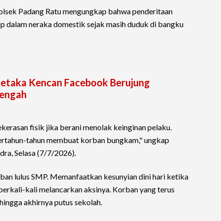
Polsek Padang Ratu mengungkap bahwa penderitaan
dup dalam neraka domestik sejak masih duduk di bangku
 Petaka Kencan Facebook Berujung
Tengah
erasan fisik jika berani menolak keinginan pelaku.
ertahun-tahun membuat korban bungkam," ungkap
ra, Selasa (7/7/2026).
an lulus SMP. Memanfaatkan kesunyian dini hari ketika
i berkali-kali melancarkan aksinya. Korban yang terus
ngga akhirnya putus sekolah.