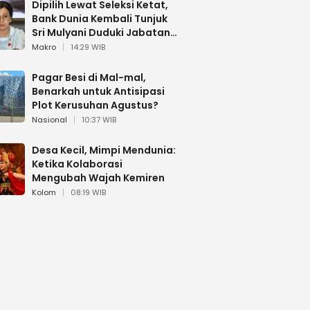
Dipilih Lewat Seleksi Ketat,
Bank Dunia Kembali Tunjuk
Sri Mulyani Duduki Jabatan
Strategis
Makro
14:29 WIB
Pagar Besi di Mal-mal,
Benarkah untuk Antisipasi
Plot Kerusuhan Agustus?
Nasional
10:37 WIB
Desa Kecil, Mimpi Mendunia:
Ketika Kolaborasi
Mengubah Wajah Kemiren
Kolom
08:19 WIB