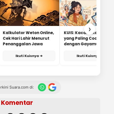
❯
Kalkulator Weton Online,
KUIS: Kacamata Apa
Cek Hari Lahir Menurut
yang Paling Cocok
Penanggalan Jawa
dengan Gayamu?
Ikuti Kuisnya ➔
Ikuti Kuisnya ➔
terkini Suara.com di:
Komentar