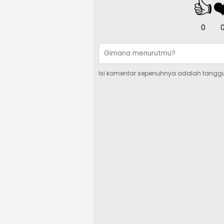
👍
❤
0
Isi komentar sepenuhnya adalah tangg