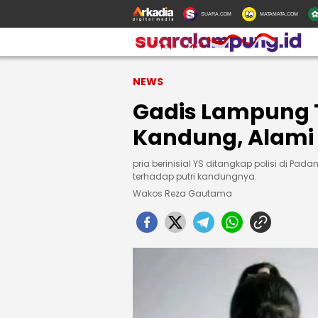
SUARA.COM
MATAMATA.COM
NEWS
Gadis Lampung 
Kandung, Alami 
pria berinisial YS ditangkap polisi di P
terhadap putri kandungnya.
Wakos Reza Gautama