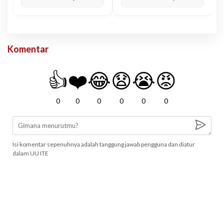
Komentar
👍
❤️
😂
😧
😭
😡
0
0
0
0
0
0
Isi komentar sepenuhnya adalah tanggung jawab pengguna dan diatur
dalam UU ITE