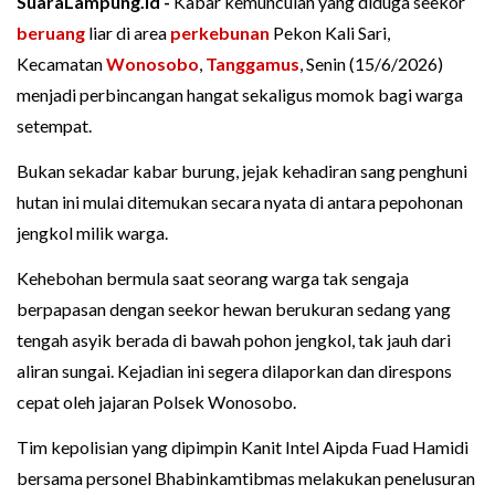
SuaraLampung.id -
Kabar kemunculan yang diduga seekor
beruang
liar di area
perkebunan
Pekon Kali Sari,
Kecamatan
Wonosobo
,
Tanggamus
, Senin (15/6/2026)
menjadi perbincangan hangat sekaligus momok bagi warga
setempat.
Bukan sekadar kabar burung, jejak kehadiran sang penghuni
hutan ini mulai ditemukan secara nyata di antara pepohonan
jengkol milik warga.
Kehebohan bermula saat seorang warga tak sengaja
berpapasan dengan seekor hewan berukuran sedang yang
tengah asyik berada di bawah pohon jengkol, tak jauh dari
aliran sungai. Kejadian ini segera dilaporkan dan direspons
cepat oleh jajaran Polsek Wonosobo.
Tim kepolisian yang dipimpin Kanit Intel Aipda Fuad Hamidi
bersama personel Bhabinkamtibmas melakukan penelusuran