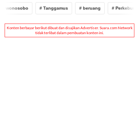
# wonosobo
# Tanggamus
# beruang
# Perkebunan