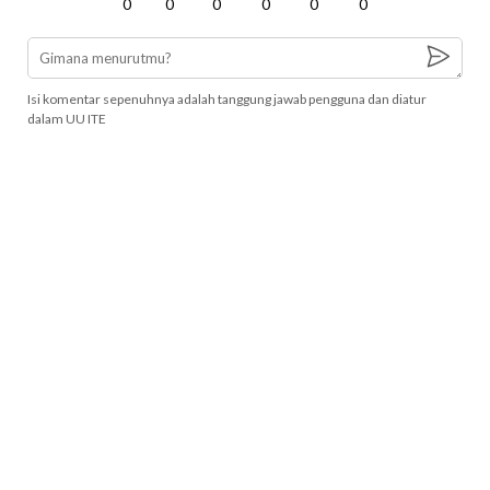
0
0
0
0
0
0
Isi komentar sepenuhnya adalah tanggung jawab pengguna dan diatur
dalam UU ITE