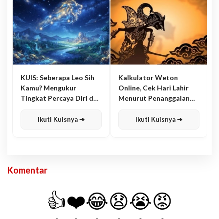
KUIS: Seberapa Leo Sih
Kalkulator Weton
Kamu? Mengukur
Online, Cek Hari Lahir
Tingkat Percaya Diri dan
Menurut Penanggalan
Karisma
Jawa
Ikuti Kuisnya ➔
Ikuti Kuisnya ➔
Komentar
👍
❤️
😂
😧
😭
😡