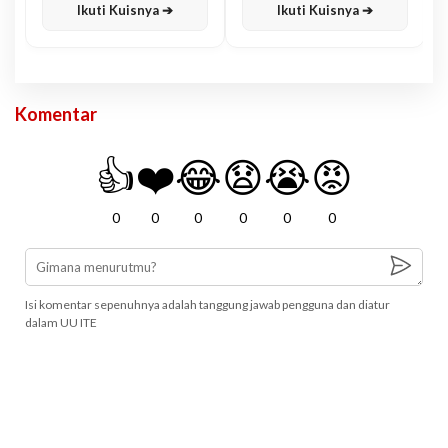
Ikuti Kuisnya ➔
Ikuti Kuisnya ➔
Komentar
👍
❤️
😂
😧
😭
😡
0
0
0
0
0
0
Isi komentar sepenuhnya adalah tanggung jawab pengguna dan diatur
dalam UU ITE