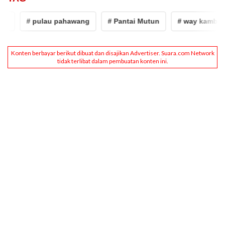
# pulau pahawang
# Pantai Mutun
# way kambas