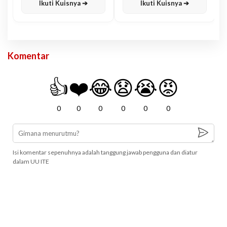
Ikuti Kuisnya ➔
Ikuti Kuisnya ➔
Komentar
👍
❤️
😂
😧
😭
😡
0
0
0
0
0
0
Isi komentar sepenuhnya adalah tanggung jawab pengguna dan diatur
dalam UU ITE