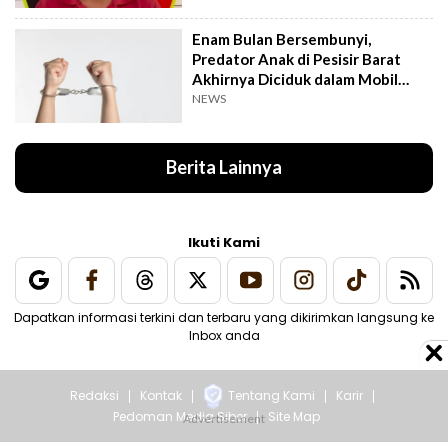
Enam Bulan Bersembunyi,
Predator Anak di Pesisir Barat
Akhirnya Diciduk dalam Mobil
Travel
NEWS
Berita Lainnya
Ikuti Kami
Dapatkan informasi terkini dan terbaru yang dikirimkan langsung ke
Inbox anda
Redaksi
Kontak
Tentang Kami
Karir
Pedoman Media Siber
Site Map