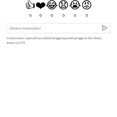
👍
❤️
😂
😧
😭
😡
0
0
0
0
0
0
Isi komentar sepenuhnya adalah tanggung jawab pengguna dan diatur
dalam UU ITE