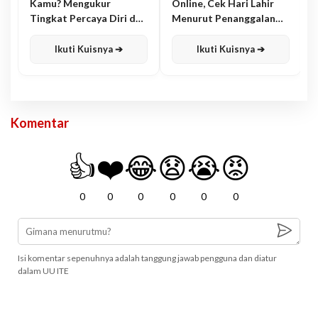
Kamu? Mengukur
Online, Cek Hari Lahir
Tingkat Percaya Diri dan
Menurut Penanggalan
Karisma
Jawa
Ikuti Kuisnya ➔
Ikuti Kuisnya ➔
Komentar
👍
❤️
😂
😧
😭
😡
0
0
0
0
0
0
Isi komentar sepenuhnya adalah tanggung jawab pengguna dan diatur
dalam UU ITE