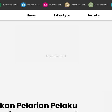
BOLATIMES.COM
HITEKNO.COM
DEWIKU.COM
MOBIMOTO.COM
GUIDEKU.COM
News
Lifestyle
Indeks
kan Pelarian Pelaku