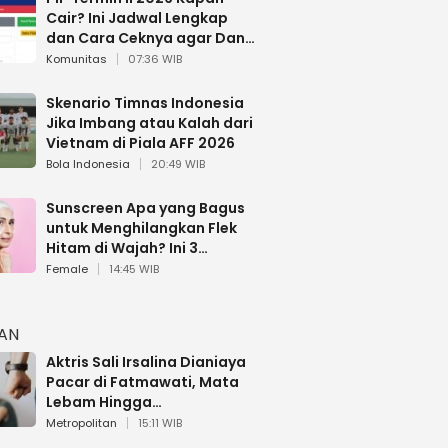
Cair? Ini Jadwal Lengkap
dan Cara Ceknya agar Dana
Tidak Hangus!
Komunitas
07:36 WIB
Skenario Timnas Indonesia
Jika Imbang atau Kalah dari
Vietnam di Piala AFF 2026
Bola Indonesia
20:49 WIB
Sunscreen Apa yang Bagus
untuk Menghilangkan Flek
Hitam di Wajah? Ini 3
Rekomendasi sesuai Review
Female
14:45 WIB
HAN
Aktris Sali Irsalina Dianiaya
Pacar di Fatmawati, Mata
Lebam Hingga
Diselamatkan Polantas
Metropolitan
15:11 WIB