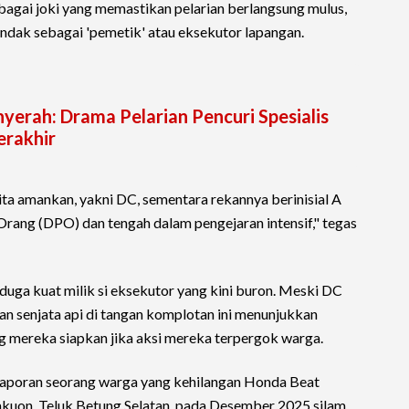
bagai joki yang memastikan pelarian berlangsung mulus,
tindak sebagai 'pemetik' atau eksekutor lapangan.
yerah: Drama Pelarian Pencuri Spesialis
erakhir
kita amankan, yakni DC, sementara rekannya berinisial A
rang (DPO) dan tengah dalam pengejaran intensif," tegas
duga kuat milik si eksekutor yang kini buron. Meski DC
kan senjata api di tangan komplotan ini menunjukkan
ng mereka siapkan jika aksi mereka terpergok warga.
 laporan seorang warga yang kehilangan Honda Beat
uon, Teluk Betung Selatan, pada Desember 2025 silam.