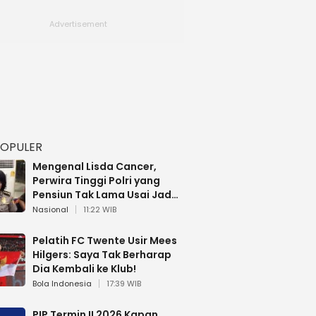
POPULER
Mengenal Lisda Cancer,
Perwira Tinggi Polri yang
Pensiun Tak Lama Usai Jadi
Brigjen
Nasional
11:22 WIB
Pelatih FC Twente Usir Mees
Hilgers: Saya Tak Berharap
Dia Kembali ke Klub!
Bola Indonesia
17:39 WIB
PIP Termin II 2026 Kapan