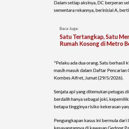
Dalam setiap aksinya, DC berperan se
sementara rekannya, berinisial A, ber
Baca Juga:
Satu Tertangkap, Satu Men
Rumah Kosong di Metro B
"Pelaku ada dua orang. Satu berhasil 
masih masuk dalam Daftar Pencarian O
Kombes Alfret, Jumat (29/5/2026).
Senjata api yang ditemukan petugas di
berdalih hanya sebagai joki, kepemili
betapa tingginya risiko kekerasan ya
Pengungkapan kasus ini bermula dari
kesayangannya di kawasan Gedong Pak