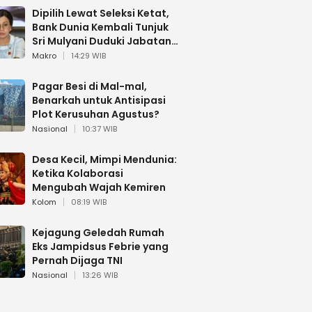
Dipilih Lewat Seleksi Ketat,
Bank Dunia Kembali Tunjuk
Sri Mulyani Duduki Jabatan
Strategis
Makro
14:29 WIB
Pagar Besi di Mal-mal,
Benarkah untuk Antisipasi
Plot Kerusuhan Agustus?
Nasional
10:37 WIB
Desa Kecil, Mimpi Mendunia:
Ketika Kolaborasi
Mengubah Wajah Kemiren
Kolom
08:19 WIB
Kejagung Geledah Rumah
Eks Jampidsus Febrie yang
Pernah Dijaga TNI
Nasional
13:26 WIB