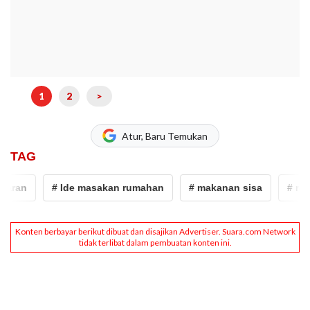
1
2
>
Atur, Baru Temukan
TAG
an
# Ide masakan rumahan
# makanan sisa
# rendan