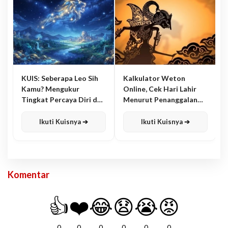
KUIS: Seberapa Leo Sih
Kalkulator Weton
Kamu? Mengukur
Online, Cek Hari Lahir
Tingkat Percaya Diri dan
Menurut Penanggalan
Karisma
Jawa
Ikuti Kuisnya ➔
Ikuti Kuisnya ➔
Komentar
👍
❤️
😂
😧
😭
😡
0
0
0
0
0
0