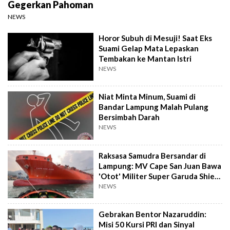
Gegerkan Pahoman
NEWS
Horor Subuh di Mesuji! Saat Eks
Suami Gelap Mata Lepaskan
Tembakan ke Mantan Istri
NEWS
Niat Minta Minum, Suami di
Bandar Lampung Malah Pulang
Bersimbah Darah
NEWS
Raksasa Samudra Bersandar di
Lampung: MV Cape San Juan Bawa
'Otot' Militer Super Garuda Shield
2026
NEWS
Gebrakan Bentor Nazaruddin:
Misi 50 Kursi PRI dan Sinyal