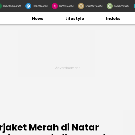
BOLATIMES.COM
HITEKNO.COM
DEWIKU.COM
MOBIMOTO.COM
GUIDEKU.COM
News
Lifestyle
Indeks
rjaket Merah di Natar