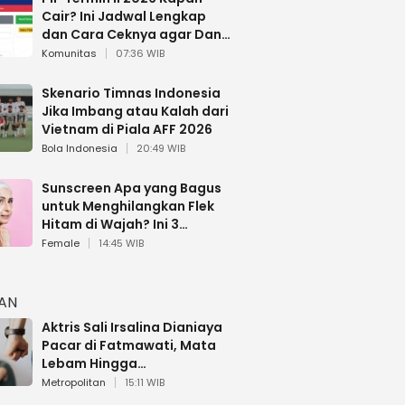
Cair? Ini Jadwal Lengkap
dan Cara Ceknya agar Dana
Tidak Hangus!
Komunitas
07:36 WIB
Skenario Timnas Indonesia
Jika Imbang atau Kalah dari
Vietnam di Piala AFF 2026
Bola Indonesia
20:49 WIB
Sunscreen Apa yang Bagus
untuk Menghilangkan Flek
Hitam di Wajah? Ini 3
Rekomendasi sesuai Review
Female
14:45 WIB
HAN
Aktris Sali Irsalina Dianiaya
Pacar di Fatmawati, Mata
Lebam Hingga
Diselamatkan Polantas
Metropolitan
15:11 WIB