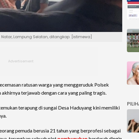
Natar, Lampung Selatan, ditangkap. [istimewa]
ecemasan ratusan warga yang menggeruduk Polsek
akhirnya terjawab dengan cara yang paling tragis.
PILI
temukan terapung di sungai Desa Haduyang kini memiliki
ya.
 seorang pemuda berusia 21 tahun yang berprofesi sebagai
nnya, terungkap sebuah plot
pembunuhan
berdarah dingin