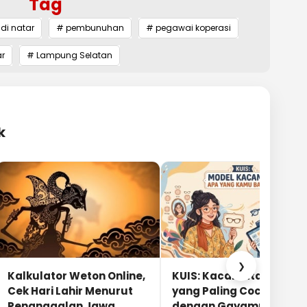
Tag
di natar
# pembunuhan
# pegawai koperasi
ar
# Lampung Selatan
k
❯
Kalkulator Weton Online,
KUIS: Kacamata Apa
Cek Hari Lahir Menurut
yang Paling Cocok
Penanggalan Jawa
dengan Gayamu?