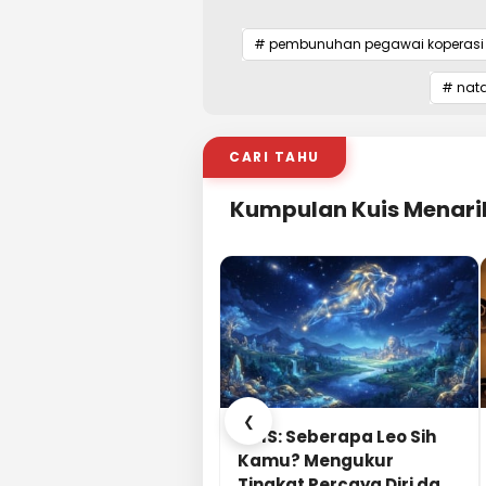
# pembunuhan pegawai koperasi 
# nat
CARI TAHU
Kumpulan Kuis Menari
❮
KUIS: Seberapa Leo Sih
Kamu? Mengukur
Tingkat Percaya Diri dan