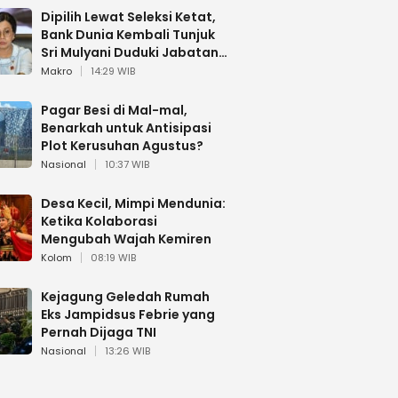
Dipilih Lewat Seleksi Ketat,
Bank Dunia Kembali Tunjuk
Sri Mulyani Duduki Jabatan
Strategis
Makro
14:29 WIB
Pagar Besi di Mal-mal,
Benarkah untuk Antisipasi
Plot Kerusuhan Agustus?
Nasional
10:37 WIB
Desa Kecil, Mimpi Mendunia:
Ketika Kolaborasi
Mengubah Wajah Kemiren
Kolom
08:19 WIB
Kejagung Geledah Rumah
Eks Jampidsus Febrie yang
Pernah Dijaga TNI
Nasional
13:26 WIB