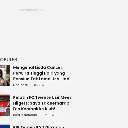
POPULER
Mengenal Lisda Cancer,
Perwira Tinggi Polri yang
Pensiun Tak Lama Usai Jadi
Brigjen
Nasional
11:22 WIB
Pelatih FC Twente Usir Mees
Hilgers: Saya Tak Berharap
Dia Kembali ke Klub!
Bola Indonesia
17:39 WIB
PIP Termin II 2026 Kapan