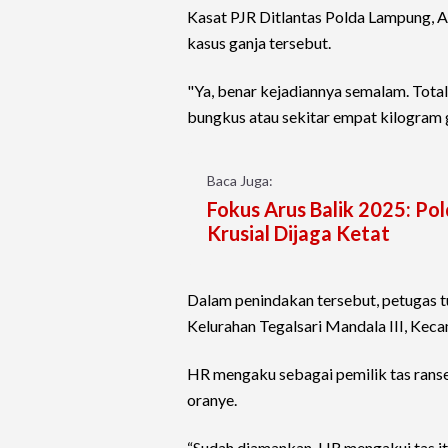
Kasat PJR Ditlantas Polda Lampung,
kasus ganja tersebut.
"Ya, benar kejadiannya semalam. Tota
bungkus atau sekitar empat kilogram ga
Baca Juga:
Fokus Arus Balik 2025: Po
Krusial Dijaga Ketat
Dalam penindakan tersebut, petugas t
Kelurahan Tegalsari Mandala III, Ke
HR mengaku sebagai pemilik tas ransel
oranye.
“Sudah diamankan, HR mengakui tas i