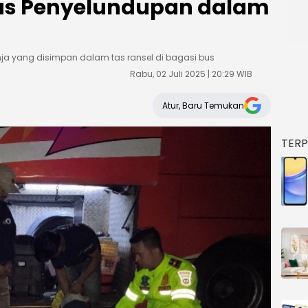
us Penyelundupan dalam
a yang disimpan dalam tas ransel di bagasi bus
Rabu, 02 Juli 2025 | 20:29 WIB
Atur, Baru Temukan
TER