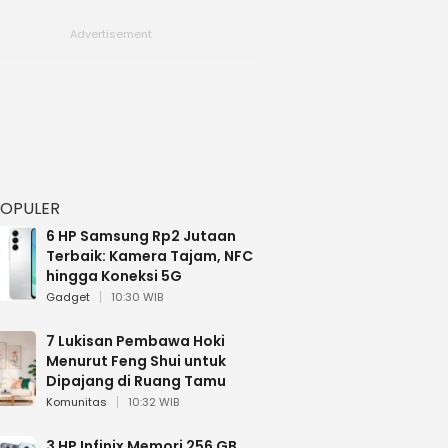
POPULER
6 HP Samsung Rp2 Jutaan
Terbaik: Kamera Tajam, NFC
hingga Koneksi 5G
Gadget
10:30 WIB
7 Lukisan Pembawa Hoki
Menurut Feng Shui untuk
Dipajang di Ruang Tamu
Komunitas
10:32 WIB
3 HP Infinix Memori 256 GB