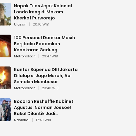
Napak Tilas Jejak Kolonial
Londo Ireng di Makam
Kherkof Purworejo
Ulasan
20:10 WIB
100 Personel Damkar Masih
Berjibaku Padamkan
Kebakaran Gedung
Bapenda DKI
Metropolitan
23:47 WIB
Kantor Bapenda DKI Jakarta
Dilalap si Jago Merah, Api
Semakin Membesar
Metropolitan
23:40 WIB
Bocoran Reshuffle Kabinet
Agustus: Norman Joesoef
Bakal Dilantik Jadi
Wamenhan RI
Nasional
17:49 WIB