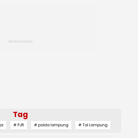
Tag
ja
# PJR
# polda lampung
# Tol Lampung