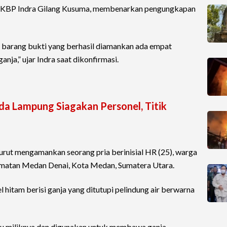
 AKBP Indra Gilang Kusuma, membenarkan pengungkapan
l barang bukti yang berhasil diamankan ada empat
nja,” ujar Indra saat dikonfirmasi.
lda Lampung Siagakan Personel, Titik
urut mengamankan seorang pria berinisial HR (25), warga
camatan Medan Denai, Kota Medan, Sumatera Utara.
 hitam berisi ganja yang ditutupi pelindung air berwarna
tu miliknya dan digunakan untuk membawa ganja