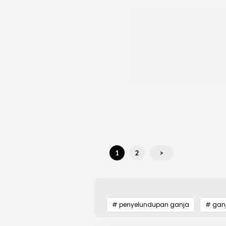
1
2
>
# penyelundupan ganja
# gan