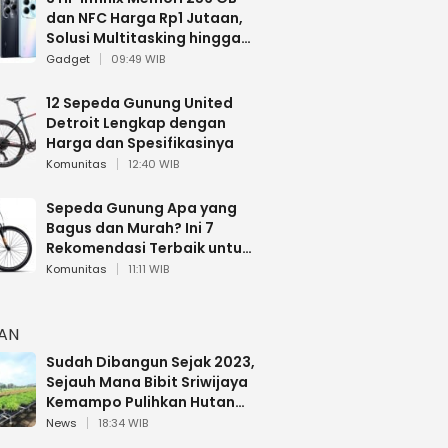
dan NFC Harga Rp1 Jutaan,
Solusi Multitasking hingga
Gaming
Gadget
09:49 WIB
12 Sepeda Gunung United
Detroit Lengkap dengan
Harga dan Spesifikasinya
Komunitas
12:40 WIB
Sepeda Gunung Apa yang
Bagus dan Murah? Ini 7
Rekomendasi Terbaik untuk
Pemula
Komunitas
11:11 WIB
HAN
Sudah Dibangun Sejak 2023,
Sejauh Mana Bibit Sriwijaya
Kemampo Pulihkan Hutan
Sumsel?
News
18:34 WIB