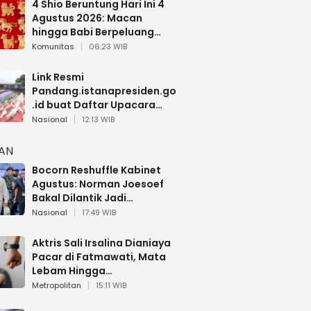
4 Shio Beruntung Hari Ini 4
Agustus 2026: Macan
hingga Babi Berpeluang
Dapat Kabar Baik
Komunitas
06:23 WIB
Link Resmi
Pandang.istanapresiden.go
.id buat Daftar Upacara
Bendera HUT RI di Istana
Nasional
12:13 WIB
Negara
HAN
Bocorn Reshuffle Kabinet
Agustus: Norman Joesoef
Bakal Dilantik Jadi
Wamenhan RI
Nasional
17:49 WIB
Aktris Sali Irsalina Dianiaya
Pacar di Fatmawati, Mata
Lebam Hingga
Diselamatkan Polantas
Metropolitan
15:11 WIB