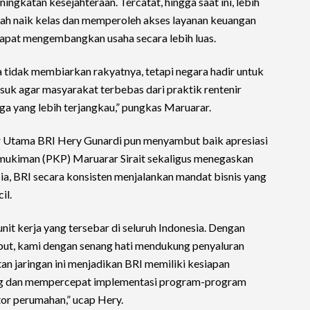
gkatan kesejahteraan. Tercatat, hingga saat ini, lebih
lah naik kelas dan memperoleh akses layanan keuangan
dapat mengembangkan usaha secara lebih luas.
ra tidak membiarkan rakyatnya, tetapi negara hadir untuk
k agar masyarakat terbebas dari praktik rentenir
a yang lebih terjangkau,” pungkas Maruarar.
 Utama BRI Hery Gunardi pun menyambut baik apresiasi
ukiman (PKP) Maruarar Sirait sekaligus menegaskan
ia, BRI secara konsisten menjalankan mandat bisnis yang
il.
 unit kerja yang tersebar di seluruh Indonesia. Dengan
but, kami dengan senang hati mendukung penyaluran
n jaringan ini menjadikan BRI memiliki kesiapan
ng dan mempercepat implementasi program-program
tor perumahan,” ucap Hery.