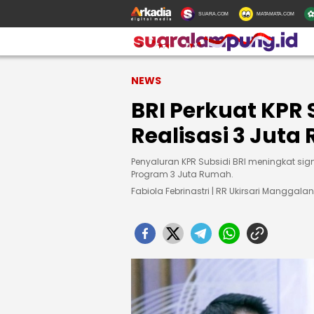
SUARA.COM
MATAMATA.COM
NEWS
BRI Perkuat KPR 
Realisasi 3 Jut
Penyaluran KPR Subsidi BRI meningkat si
Program 3 Juta Rumah.
Fabiola Febrinastri | RR Ukirsari Manggalan