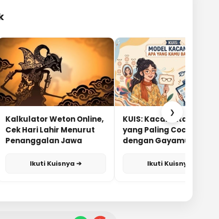
k
❯
Kalkulator Weton Online,
KUIS: Kacamata Apa
Cek Hari Lahir Menurut
yang Paling Cocok
Penanggalan Jawa
dengan Gayamu?
Ikuti Kuisnya ➔
Ikuti Kuisnya ➔