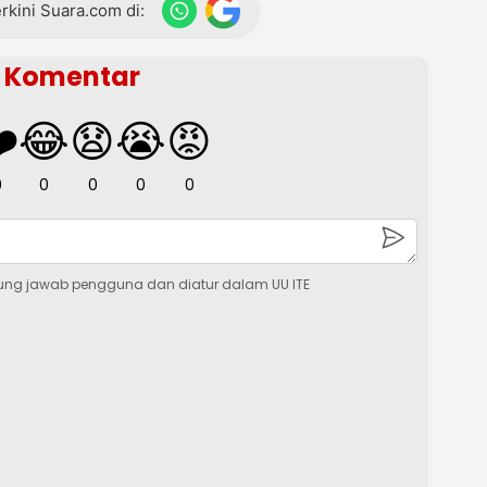
terkini Suara.com di:
Komentar
️
😂
😧
😭
😡
0
0
0
0
0
ung jawab pengguna dan diatur dalam UU ITE