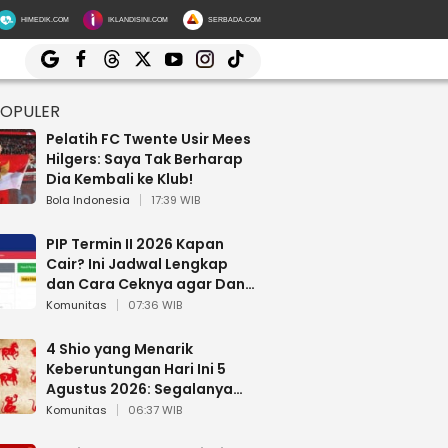
HIMEDIK.COM
IKLANDISINI.COM
SERBADA.COM
POPULER
Pelatih FC Twente Usir Mees
Hilgers: Saya Tak Berharap
Dia Kembali ke Klub!
Bola Indonesia
17:39 WIB
PIP Termin II 2026 Kapan
Cair? Ini Jadwal Lengkap
dan Cara Ceknya agar Dana
Tidak Hangus!
Komunitas
07:36 WIB
4 Shio yang Menarik
Keberuntungan Hari Ini 5
Agustus 2026: Segalanya
Berjalan Lancar
Komunitas
06:37 WIB