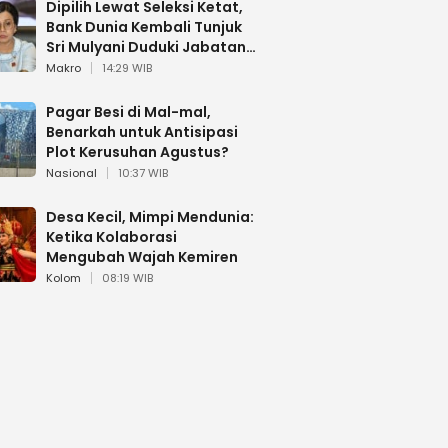
Dipilih Lewat Seleksi Ketat,
Bank Dunia Kembali Tunjuk
Sri Mulyani Duduki Jabatan
Strategis
Makro
14:29 WIB
Pagar Besi di Mal-mal,
Benarkah untuk Antisipasi
Plot Kerusuhan Agustus?
Nasional
10:37 WIB
Desa Kecil, Mimpi Mendunia:
Ketika Kolaborasi
Mengubah Wajah Kemiren
Kolom
08:19 WIB