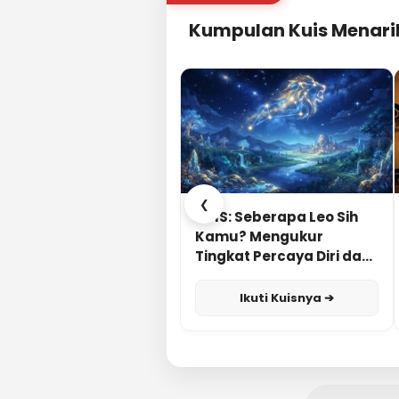
Kumpulan Kuis Menari
❮
KUIS: Seberapa Leo Sih
Kamu? Mengukur
Tingkat Percaya Diri dan
Karisma
Ikuti Kuisnya ➔