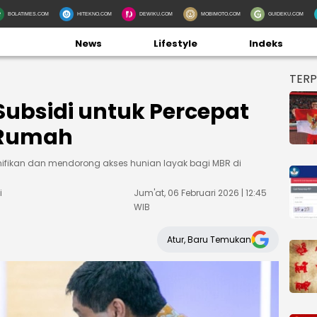
BOLATIMES.COM
HITEKNO.COM
DEWIKU.COM
MOBIMOTO.COM
GUIDEKU.COM
News
Lifestyle
Indeks
TER
Subsidi untuk Percepat
a Rumah
gnifikan dan mendorong akses hunian layak bagi MBR di
i
Jum'at, 06 Februari 2026 | 12:45
WIB
Atur, Baru Temukan