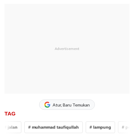
Atur, Baru Temukan
TAG
 jalan
# muhammad taufiqullah
# lampung
# perbai