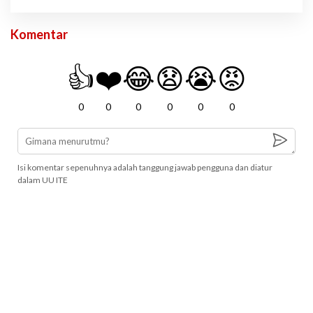
Komentar
👍
❤️
😂
😧
😭
😡
0
0
0
0
0
0
Isi komentar sepenuhnya adalah tanggung jawab pengguna dan diatur
dalam UU ITE