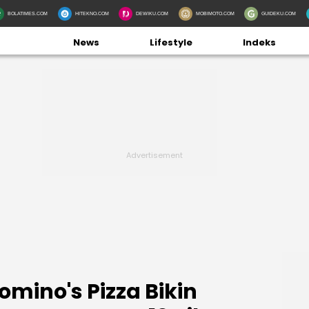
BOLATIMES.COM
HITEKNO.COM
DEWIKU.COM
MOBIMOTO.COM
GUIDEKU.COM
News
Lifestyle
Indeks
Domino's Pizza Bikin