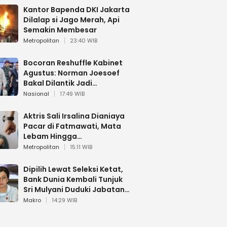
Kantor Bapenda DKI Jakarta
Dilalap si Jago Merah, Api
Semakin Membesar
Metropolitan
23:40 WIB
Bocoran Reshuffle Kabinet
Agustus: Norman Joesoef
Bakal Dilantik Jadi
Wamenhan RI
Nasional
17:49 WIB
Aktris Sali Irsalina Dianiaya
Pacar di Fatmawati, Mata
Lebam Hingga
Diselamatkan Polantas
Metropolitan
15:11 WIB
Dipilih Lewat Seleksi Ketat,
Bank Dunia Kembali Tunjuk
Sri Mulyani Duduki Jabatan
Strategis
Makro
14:29 WIB