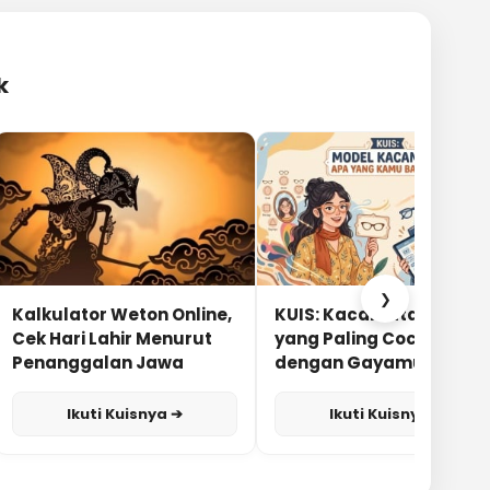
k
❯
Kalkulator Weton Online,
KUIS: Kacamata Apa
Cek Hari Lahir Menurut
yang Paling Cocok
Penanggalan Jawa
dengan Gayamu?
Ikuti Kuisnya ➔
Ikuti Kuisnya ➔