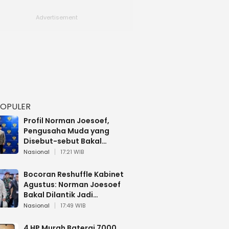
POPULER
Profil Norman Joesoef,
Pengusaha Muda yang
Disebut-sebut Bakal
Dilantik Jadi Wamenhan RI
Nasional
17:21 WIB
Bocoran Reshuffle Kabinet
Agustus: Norman Joesoef
Bakal Dilantik Jadi
Wamenhan RI
Nasional
17:49 WIB
4 HP Murah Baterai 7000