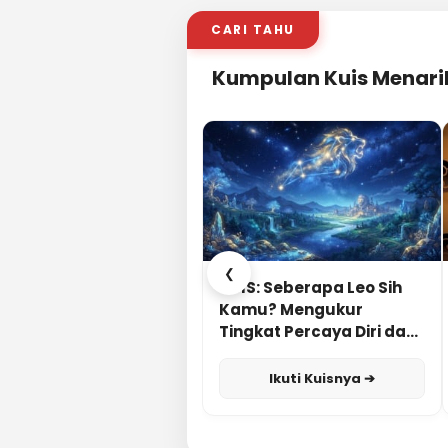
CARI TAHU
Kumpulan Kuis Menari
❮
KUIS: Seberapa Leo Sih
Kamu? Mengukur
Tingkat Percaya Diri dan
Karisma
Ikuti Kuisnya ➔