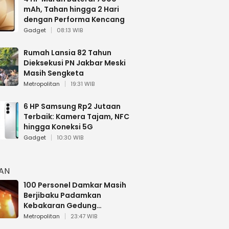
mAh, Tahan hingga 2 Hari
dengan Performa Kencang
Gadget
08:13 WIB
Rumah Lansia 82 Tahun
Dieksekusi PN Jakbar Meski
Masih Sengketa
Metropolitan
19:31 WIB
6 HP Samsung Rp2 Jutaan
Terbaik: Kamera Tajam, NFC
hingga Koneksi 5G
Gadget
10:30 WIB
HAN
100 Personel Damkar Masih
Berjibaku Padamkan
Kebakaran Gedung
Bapenda DKI
Metropolitan
23:47 WIB