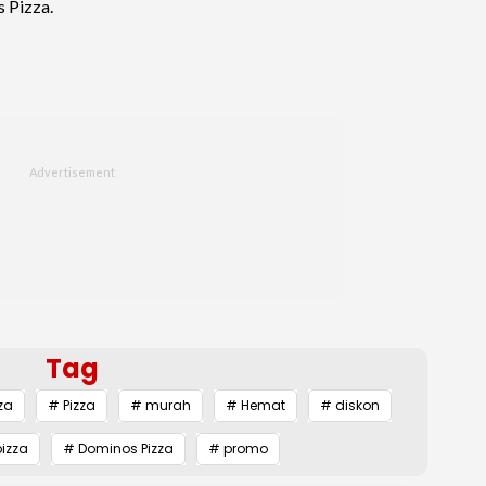
 Pizza.
Tag
za
# Pizza
# murah
# Hemat
# diskon
izza
# Dominos Pizza
# promo