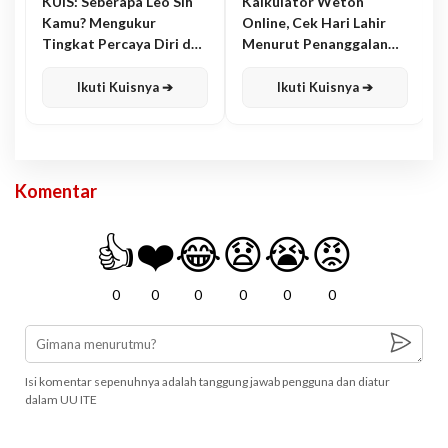
KUIS: Seberapa Leo Sih
Kalkulator Weton
Kamu? Mengukur
Online, Cek Hari Lahir
Tingkat Percaya Diri dan
Menurut Penanggalan
Karisma
Jawa
Ikuti Kuisnya ➔
Ikuti Kuisnya ➔
Komentar
👍
❤️
😂
😧
😭
😡
0
0
0
0
0
0
Isi komentar sepenuhnya adalah tanggung jawab pengguna dan diatur
dalam UU ITE