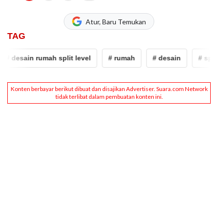
Atur, Baru Temukan
TAG
 desain rumah split level
# rumah
# desain
# split le