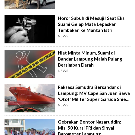
Horor Subuh di Mesuji! Saat Eks
Suami Gelap Mata Lepaskan
Tembakan ke Mantan Istri
NEWS
Niat Minta Minum, Suami di
Bandar Lampung Malah Pulang
Bersimbah Darah
NEWS
Raksasa Samudra Bersandar di
Lampung: MV Cape San Juan Bawa
'Otot' Militer Super Garuda Shield
2026
NEWS
Gebrakan Bentor Nazaruddin:
Misi 50 Kursi PRI dan Sinyal
Barometer Lampung