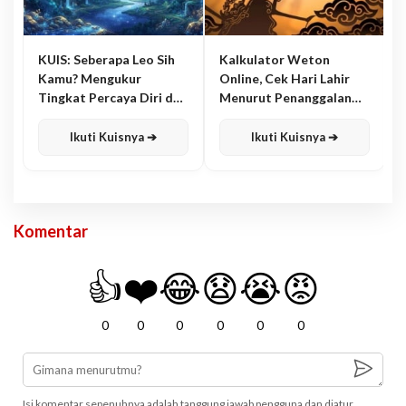
KUIS: Seberapa Leo Sih
Kalkulator Weton
Kamu? Mengukur
Online, Cek Hari Lahir
Tingkat Percaya Diri dan
Menurut Penanggalan
Karisma
Jawa
Ikuti Kuisnya ➔
Ikuti Kuisnya ➔
Komentar
👍
❤️
😂
😧
😭
😡
0
0
0
0
0
0
Isi komentar sepenuhnya adalah tanggung jawab pengguna dan diatur