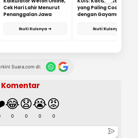
Kalkulator Weton Online,
KUIS: Kacamata Apa
Cek Hari Lahir Menurut
yang Paling Cocok
Penanggalan Jawa
dengan Gayamu?
Ikuti Kuisnya ➔
Ikuti Kuisnya ➔
terkini Suara.com di:
Komentar
️
😂
😧
😭
😡
0
0
0
0
0