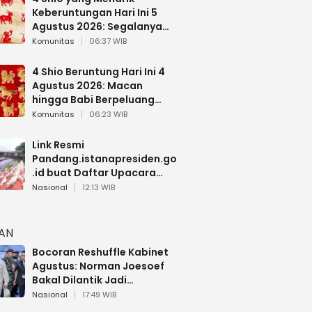
Keberuntungan Hari Ini 5
Agustus 2026: Segalanya
Berjalan Lancar
Komunitas
06:37 WIB
4 Shio Beruntung Hari Ini 4
Agustus 2026: Macan
hingga Babi Berpeluang
Dapat Kabar Baik
Komunitas
06:23 WIB
Link Resmi
Pandang.istanapresiden.go
.id buat Daftar Upacara
Bendera HUT RI di Istana
Nasional
12:13 WIB
Negara
HAN
Bocoran Reshuffle Kabinet
Agustus: Norman Joesoef
Bakal Dilantik Jadi
Wamenhan RI
Nasional
17:49 WIB