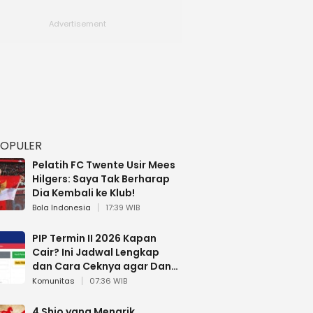
POPULER
Pelatih FC Twente Usir Mees
Hilgers: Saya Tak Berharap
Dia Kembali ke Klub!
Bola Indonesia
17:39 WIB
PIP Termin II 2026 Kapan
Cair? Ini Jadwal Lengkap
dan Cara Ceknya agar Dana
Tidak Hangus!
Komunitas
07:36 WIB
4 Shio yang Menarik