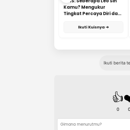
KUIS: Seberapa Leo Sih
Kamu? Mengukur
Tingkat Percaya Diri dan
Karisma
Ikuti Kuisnya ➔
Ikuti berita 
👍
❤
0