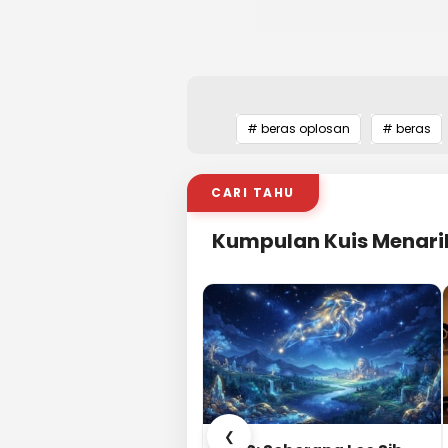
# beras oplosan
# beras
CARI TAHU
Kumpulan Kuis Menari
❮