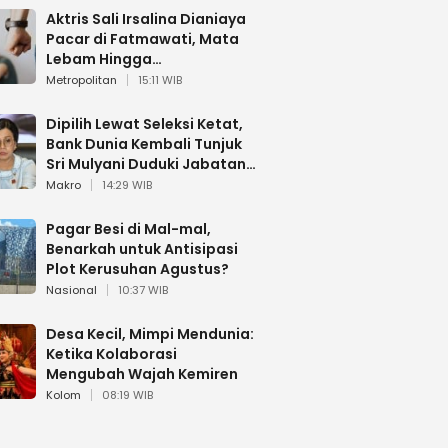
Aktris Sali Irsalina Dianiaya
Pacar di Fatmawati, Mata
Lebam Hingga
Diselamatkan Polantas
Metropolitan
15:11 WIB
Dipilih Lewat Seleksi Ketat,
Bank Dunia Kembali Tunjuk
Sri Mulyani Duduki Jabatan
Strategis
Makro
14:29 WIB
Pagar Besi di Mal-mal,
Benarkah untuk Antisipasi
Plot Kerusuhan Agustus?
Nasional
10:37 WIB
Desa Kecil, Mimpi Mendunia:
Ketika Kolaborasi
Mengubah Wajah Kemiren
Kolom
08:19 WIB