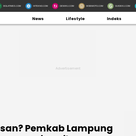
BOLATIMES.COM
HITEKNO.COM
DEWIKU.COM
MOBIMOTO.COM
GUIDEKU.COM
News
Lifestyle
Indeks
losan? Pemkab Lampung