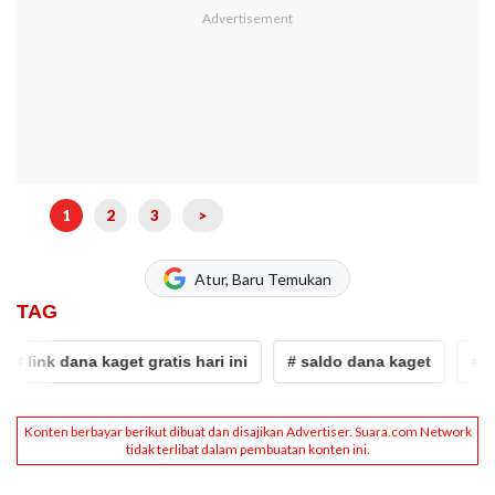
1
2
3
>
Atur, Baru Temukan
TAG
link dana kaget gratis hari ini
# saldo dana kaget
# dana