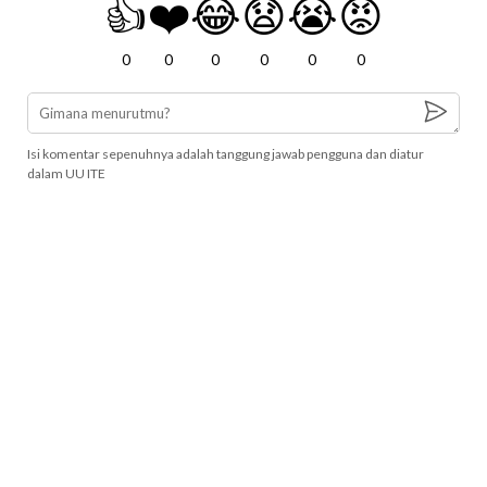
👍
❤️
😂
😧
😭
😡
0
0
0
0
0
0
Isi komentar sepenuhnya adalah tanggung jawab pengguna dan diatur
dalam UU ITE