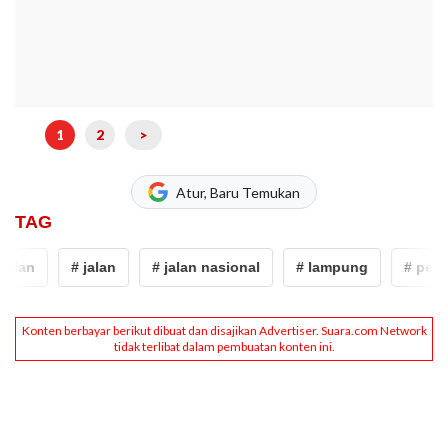
1
2
>
Atur, Baru Temukan
TAG
an
# jalan
# jalan nasional
# lampung
# perbaik