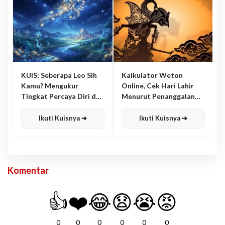
KUIS: Seberapa Leo Sih
Kalkulator Weton
Kamu? Mengukur
Online, Cek Hari Lahir
Tingkat Percaya Diri dan
Menurut Penanggalan
Karisma
Jawa
Ikuti Kuisnya ➔
Ikuti Kuisnya ➔
Komentar
👍
❤️
😂
😧
😭
😡
0
0
0
0
0
0