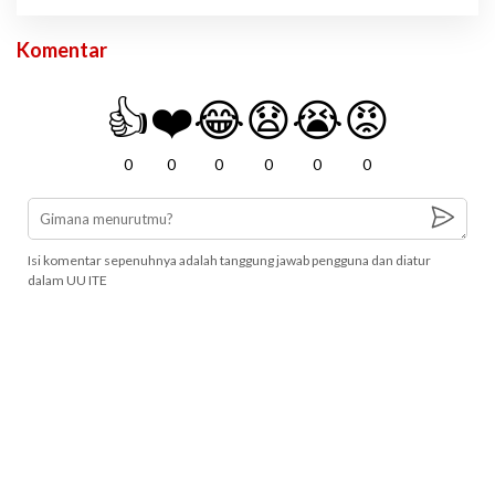
Komentar
👍
❤️
😂
😧
😭
😡
0
0
0
0
0
0
Isi komentar sepenuhnya adalah tanggung jawab pengguna dan diatur
dalam UU ITE