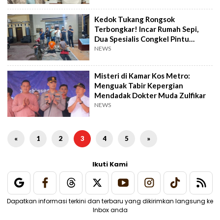
Kedok Tukang Rongsok
Terbongkar! Incar Rumah Sepi,
Dua Spesialis Congkel Pintu
Diringkus Polisi
NEWS
Misteri di Kamar Kos Metro:
Menguak Tabir Kepergian
Mendadak Dokter Muda Zulfikar
NEWS
«
1
2
3
4
5
»
Ikuti Kami
Dapatkan informasi terkini dan terbaru yang dikirimkan langsung ke
Inbox anda